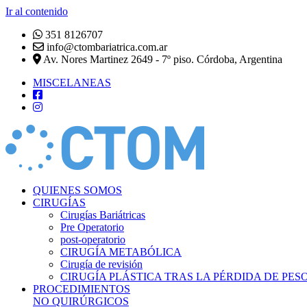
Ir al contenido
351 8126707
info@ctombariatrica.com.ar
Av. Nores Martinez 2649 - 7º piso. Córdoba, Argentina
MISCELANEAS
QUIENES SOMOS
CIRUGÍAS
Cirugías Bariátricas
Pre Operatorio
post-operatorio
CIRUGÍA METABÓLICA
Cirugía de revisión
CIRUGÍA PLÁSTICA TRAS LA PÉRDIDA DE PES
PROCEDIMIENTOS
NO QUIRÚRGICOS