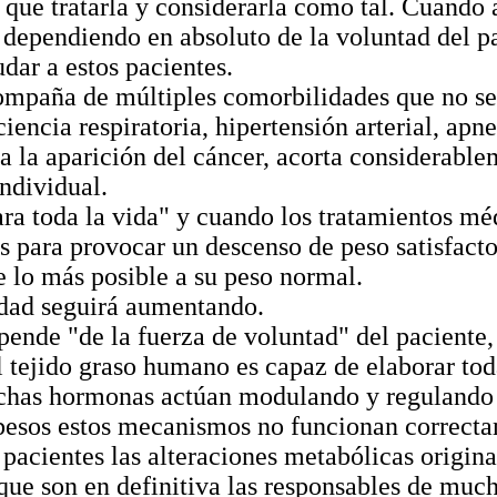
que tratarla y considerarla como tal. Cuando a
 dependiendo en absoluto de la voluntad del p
dar a estos pacientes.
ompaña de múltiples comorbilidades que no se
iencia respiratoria, hipertensión arterial, apne
a la aparición del cáncer, acorta considerablem
individual.
para toda la vida" y cuando los tratamientos mé
s para provocar un descenso de peso satisfacto
e lo más posible a su peso normal.
dad seguirá aumentando.
epende "de la fuerza de voluntad" del paciente,
 tejido graso humano es capaz de elaborar tod
chas hormonas actúan modulando y regulando a
besos estos mecanismos no funcionan correcta
 pacientes las alteraciones metabólicas origin
que son en definitiva las responsables de much