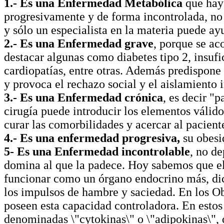
1.- Es una Enfermedad Metabólica
que hay 
progresivamente y de forma incontrolada, no
y sólo un especialista en la materia puede ayu
2.- Es una Enfermedad grave
, porque se ac
destacar algunas como diabetes tipo 2, insufic
cardiopatías, entre otras. Además predispone 
y provoca el rechazo social y el aislamiento 
3.- Es una Enfermedad crónica
, es decir "
cirugía puede introducir los elementos válido
curar las comorbilidades y acercar al pacient
4.- Es una enfermedad progresiva,
su obesi
5- Es una Enfermedad incontrolable
, no d
domina al que la padece. Hoy sabemos que el
funcionar como un órgano endocrino más, di
los impulsos de hambre y saciedad. En los O
poseen esta capacidad controladora. En estos
denominadas \"cytokinas\" o \"adipokinas\", 